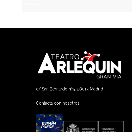
Este sitio usa Akismet para reducir el spam.
Aprende cómo se procesan los datos de tus comentarios.
c/ San Bernardo nº5. 28013 Madrid
Contacta con nosotros