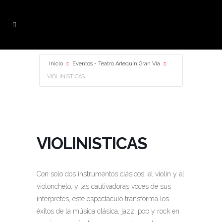
Inicio
Eventos - Teatro Arlequín Gran Vía
VIOLINISTICAS
VIOLINISTICAS
Con solo dos instrumentos clásicos, el violín y el
violonchelo, y las cautivadoras voces de sus
intérpretes, este espectáculo transforma los
éxitos de la música clásica, jazz, pop y rock en