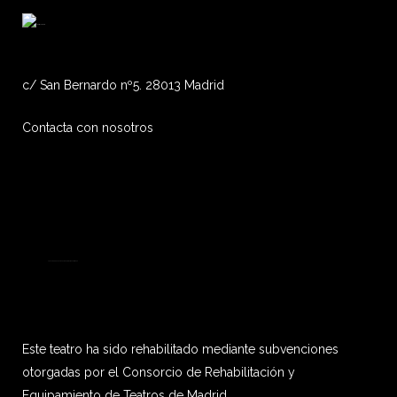
c/ San Bernardo nº5. 28013 Madrid
Contacta con nosotros
Financiado por la Unión Europea-Next Generation EU
Este teatro ha sido rehabilitado mediante subvenciones
otorgadas por el Consorcio de Rehabilitación y
Equipamiento de Teatros de Madrid.