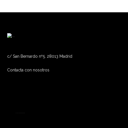
c/ San Bernardo nº5. 28013 Madrid
Contacta con nosotros
Financiado por la Unión Europea-Next Generation EU