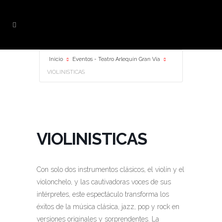
Inicio
Eventos - Teatro Arlequín Gran Vía
VIOLINISTICAS
VIOLINISTICAS
Con solo dos instrumentos clásicos, el violín y el
violonchelo, y las cautivadoras voces de sus
intérpretes, este espectáculo transforma los
éxitos de la música clásica, jazz, pop y rock en
versiones originales y sorprendentes. La